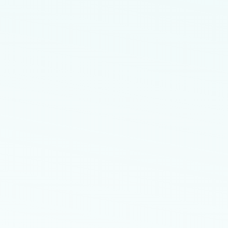
72215-206
Horário de Atendimento:
Segunda-feira: 07h30 às 18h00
Terça-feira: 07h30 às 18h00
Quarta-feira: 07h30 às 18h00
Quinta-feira: 07h30 às 18h00
Sexta-feira: 07h30 às 18h00
Sábado: 07h30 às 12h00
Domingo: Fechado
Localização no Maps