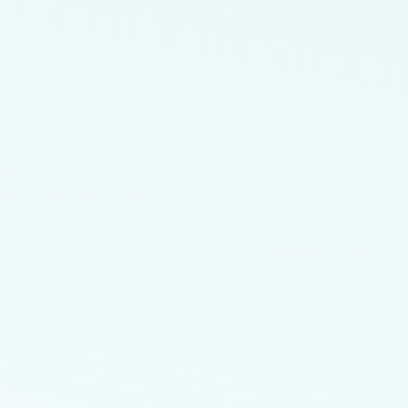
Endereço da Unidade:
St. M QNM 19 46/48 - Ceilândia, Brasília - DF, 