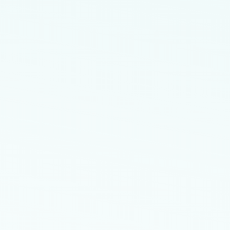
70710-149
Horário de Atendimento:
Segunda-feira: 07h30 às 18h00
Terça-feira: 07h30 às 18h00
Quarta-feira: 07h30 às 18h00
Quinta-feira: 07h30 às 18h00
Sexta-feira: 07h30 às 18h00
Sábado: 07h30 às 12h00
Domingo: Fechado
Localização no Maps