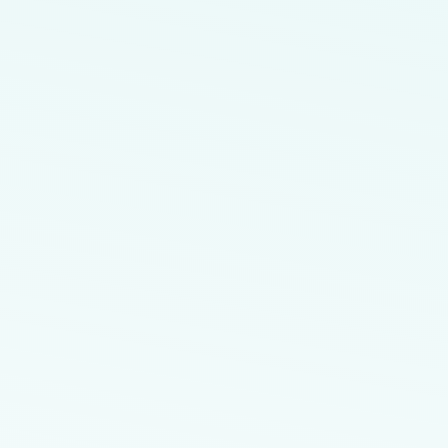
Endereço da Unidade:
Setor Médico Hospitalar Norte Ed. Dr. Crispim 
SMHN, sala 1212 à 1214 - Asa Norte, Brasília - DF, 