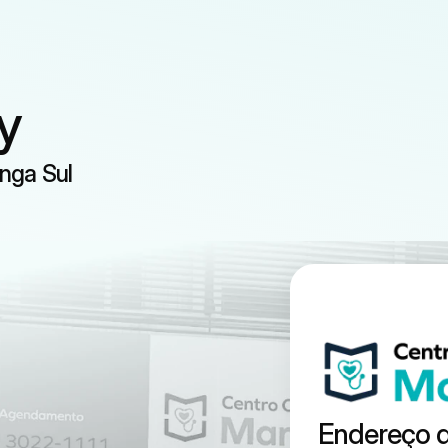
y
inga Sul
Endereço d